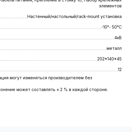
элементов
Настенный/настольный/rack-mount установка
-10°- 50°C
4кВ
металл
202*140*45
12
тация могут изменяться производителем без
онение может составлять ± 2 % в каждой стороне.
ь