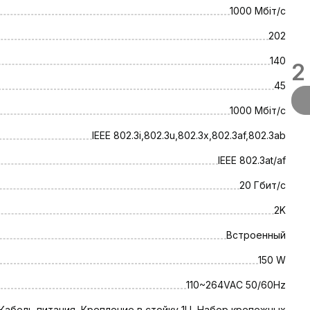
1000 Мбіт/с
202
140
2
45
1000 Мбіт/с
IEEE 802.3i,802.3u,802.3x,802.3af,802.3ab
IEEE 802.3at/af
20 Гбит/с
2K
Встроенный
150 W
110~264VAC 50/60Hz
Кабель питания, Крепление в стойку 1U, Набор крепежных