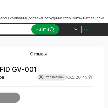
Блог
О компании
Доставка
Сотрудничество
Контакты
Установка
Найти
Укр
Рус
Отзывы
FID GV-001
ов
Код: 20145
Нет в наличии
ь