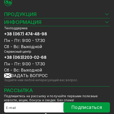
ПРОДУКЦИЯ
Камеры видеонаблюдения
ИНФОРМАЦИЯ
Видеорегистраторы
Техподдержка
Блог
Комплекты видеонаблюдения
+38 (067) 474-48-98
Доставка и оплата
СКУД
Пн - Пт: 9:00 - 17:30
Гарантия и Сервисное обслуживание
Источники питания
Сб - Вс: Выходной
Политика конфиденциальности
Сетевое оборудование
Сервисный центр
Договор публичной оферты
+38 (063)203-02-68
Ноутбуки и компьютеры
Сотрудничество
Аксессуары
Пн - Пт: 9:00 - 17:30
Услуги
Акции
Сб - Вс: Выходной
Калькулятор расчёта объёма HDD
ЗАДАТЬ ВОПРОС
Уцененный товар
Задайте нам любой интересующий вас вопрос.
GreenVision скидки
Мерч от GreenVision
РАССЫЛКА
Товары для дома
Подпишитесь на рассылку и получайте первыми полезные
Товары снятые с производства
новости, акции, бонусы и скидки. Без спама!
Подписаться