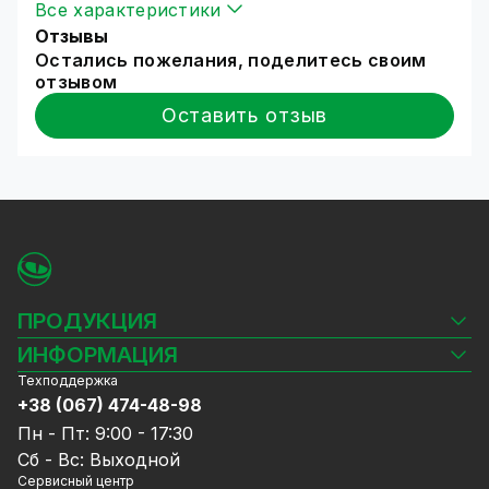
Все характеристики
Отзывы
Остались пожелания, поделитесь своим
отзывом
Оставить отзыв
ПРОДУКЦИЯ
Камеры видеонаблюдения
ИНФОРМАЦИЯ
Видеорегистраторы
Техподдержка
Блог
Комплекты видеонаблюдения
+38 (067) 474-48-98
Доставка и оплата
СКУД
Пн - Пт: 9:00 - 17:30
Гарантия и Сервисное обслуживание
Источники питания
Сб - Вс: Выходной
Политика конфиденциальности
Сетевое оборудование
Сервисный центр