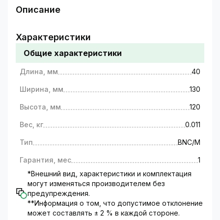
Описание
Коннектор GV BNC/M (MALE) с
маркированными контактами («плюс» и
Характеристики
«минус»), тип разъема – BNC штекер.
Общие характеристики
Используется в системах видеонаблюдения
для установки на кабели передачи видео или
Длина, мм
40
аудио сигнала. Подходит для систем
аналогового , HD CVI , AHD , HD TVI
Ширина, мм
130
видеонаблюдения.
Винтовые зажимы, установленные с
Высота, мм
120
обратной стороны коннектора, делают GV
Вес, кг
0.011
RCA/M (MALE) универсальным устройством
для подсоединения кабелей различного типа.
Тип
BNC/M
Гарантия, мес
1
*Внешний вид, характеристики и комплектация
могут изменяться производителем без
предупреждения.
**Информация о том, что допустимое отклонение
может составлять ± 2 % в каждой стороне.