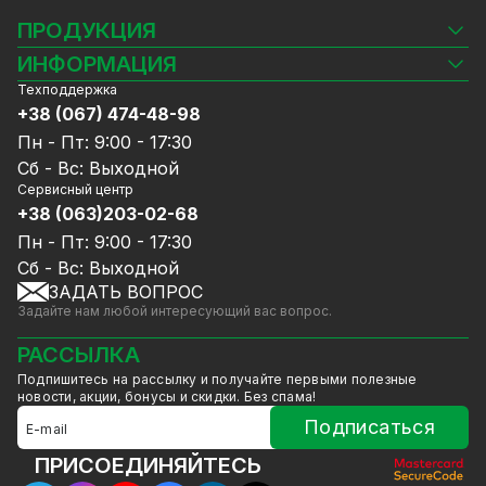
ПРОДУКЦИЯ
Камеры видеонаблюдения
ИНФОРМАЦИЯ
Видеорегистраторы
Техподдержка
Блог
Комплекты видеонаблюдения
+38 (067) 474-48-98
Доставка и оплата
СКУД
Пн - Пт: 9:00 - 17:30
Гарантия и Сервисное обслуживание
Источники питания
Сб - Вс: Выходной
Политика конфиденциальности
Сетевое оборудование
Сервисный центр
Договор публичной оферты
+38 (063)203-02-68
Ноутбуки и компьютеры
Сотрудничество
Аксессуары
Пн - Пт: 9:00 - 17:30
Услуги
Акции
Сб - Вс: Выходной
Калькулятор расчёта объёма HDD
ЗАДАТЬ ВОПРОС
Уцененный товар
Задайте нам любой интересующий вас вопрос.
GreenVision скидки
Мерч от GreenVision
РАССЫЛКА
Товары для дома
Подпишитесь на рассылку и получайте первыми полезные
Товары снятые с производства
новости, акции, бонусы и скидки. Без спама!
Подписаться
ПРИСОЕДИНЯЙТЕСЬ