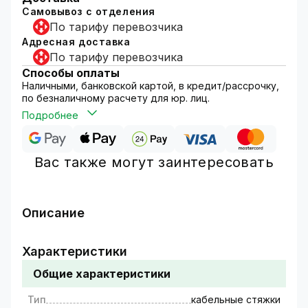
Самовывоз с отделения
По тарифу перевозчика
Адресная доставка
По тарифу перевозчика
Способы оплаты
Наличными, банковской картой, в кредит/рассрочку,
по безналичному расчету для юр. лиц.
Подробнее
Вас также могут заинтересовать
Описание
Стяжка кабельная нейлоновая, другое
название хомут кабельный, это
Характеристики
универсальный вид изделия для проведения
Общие характеристики
монтажных работ.
Применяются для монтажа и увязки в пучок
Тип
кабельные стяжки
проводников и кабелей. Стяжки кабельные