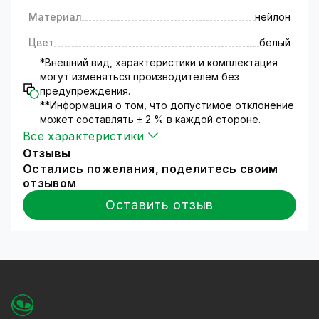
нейлоновые (хомуты кабельные) являются
Материал
нейлон
одним из наиболее быстрых, экономически
выгодных и удобных изделий для
Цвет
белый
бандажирования и крепления, при
*Внешний вид, характеристики и комплектация
проведении электромонтажных работ,
могут изменяться производителем без
кабелей и проводников.
предупреждения.
Также, нейлоновые кабельные стяжки
**Информация о том, что допустимое отклонение
может составлять ± 2 % в каждой стороне.
сохраняют высокую пластичность (при
Все характеристики
достаточной жесткости) и прочность в
большом диапазоне температур (от -40°C до
Отзывы
+85°C) и при различной влажности воздуха.
Остались пожелания, поделитесь своим
отзывом
Оставить отзыв