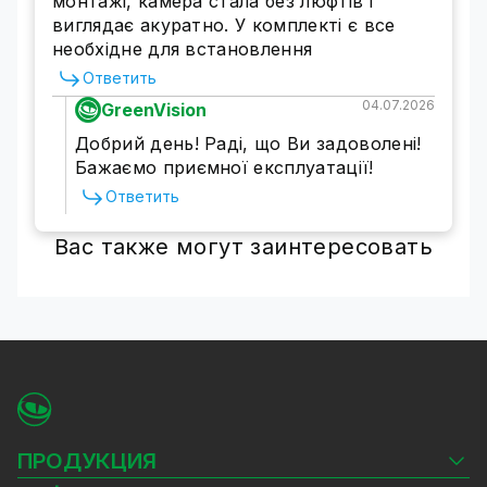
монтажі, камера стала без люфтів і
виглядає акуратно. У комплекті є все
необхідне для встановлення
Ответить
04.07.2026
GreenVision
Добрий день! Раді, що Ви задоволені!
Бажаємо приємної експлуатації!
Ответить
Вас также могут заинтересовать
ПРОДУКЦИЯ