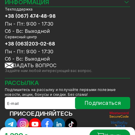
Камеры видеонаблюдения
ИНФОРМАЦИЯ
Видеорегистраторы
Техподдержка
Блог
Комплекты видеонаблюдения
+38 (067) 474-48-98
Доставка и оплата
СКУД
Пн - Пт: 9:00 - 17:30
Гарантия и Сервисное обслуживание
Источники питания
Сб - Вс: Выходной
Политика конфиденциальности
Сетевое оборудование
Сервисный центр
Договор публичной оферты
+38 (063)203-02-68
Ноутбуки и компьютеры
Сотрудничество
Аксессуары
Пн - Пт: 9:00 - 17:30
Услуги
Акции
Сб - Вс: Выходной
Калькулятор расчёта объёма HDD
ЗАДАТЬ ВОПРОС
Уцененный товар
Задайте нам любой интересующий вас вопрос.
GreenVision скидки
Мерч от GreenVision
РАССЫЛКА
Товары для дома
Подпишитесь на рассылку и получайте первыми полезные
Товары снятые с производства
новости, акции, бонусы и скидки. Без спама!
Подписаться
ПРИСОЕДИНЯЙТЕСЬ