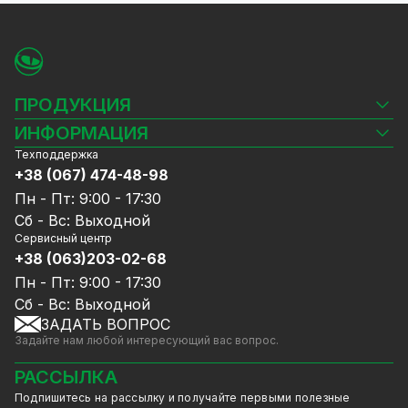
ПРОДУКЦИЯ
Камеры видеонаблюдения
ИНФОРМАЦИЯ
Видеорегистраторы
Техподдержка
Блог
Комплекты видеонаблюдения
+38 (067) 474-48-98
Доставка и оплата
СКУД
Пн - Пт: 9:00 - 17:30
Гарантия и Сервисное обслуживание
Источники питания
Сб - Вс: Выходной
Политика конфиденциальности
Сетевое оборудование
Сервисный центр
Договор публичной оферты
+38 (063)203-02-68
Ноутбуки и компьютеры
Сотрудничество
Аксессуары
Пн - Пт: 9:00 - 17:30
Услуги
Акции
Сб - Вс: Выходной
Калькулятор расчёта объёма HDD
ЗАДАТЬ ВОПРОС
Уцененный товар
Задайте нам любой интересующий вас вопрос.
GreenVision скидки
Мерч от GreenVision
РАССЫЛКА
Товары для дома
Подпишитесь на рассылку и получайте первыми полезные