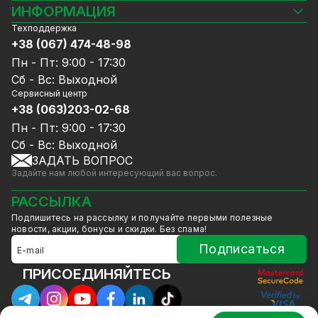
Камеры видеонаблюдения
ИНФОРМАЦИЯ
Видеорегистраторы
Техподдержка
Блог
Комплекты видеонаблюдения
+38 (067) 474-48-98
Доставка и оплата
СКУД
Пн - Пт: 9:00 - 17:30
Гарантия и Сервисное обслуживание
Источники питания
Сб - Вс: Выходной
Политика конфиденциальности
Сетевое оборудование
Сервисный центр
Договор публичной оферты
+38 (063)203-02-68
Ноутбуки и компьютеры
Сотрудничество
Аксессуары
Пн - Пт: 9:00 - 17:30
Услуги
Акции
Сб - Вс: Выходной
Калькулятор расчёта объёма HDD
ЗАДАТЬ ВОПРОС
Уцененный товар
Задайте нам любой интересующий вас вопрос.
GreenVision скидки
Мерч от GreenVision
РАССЫЛКА
Товары для дома
Подпишитесь на рассылку и получайте первыми полезные
Товары снятые с производства
новости, акции, бонусы и скидки. Без спама!
Подписаться
ПРИСОЕДИНЯЙТЕСЬ