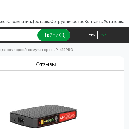
Блог
О компании
Доставка
Сотрудничество
Контакты
Установка
Найти
Укр
Рус
 для роутеров/коммутаторов LP-418PRO
Отзывы