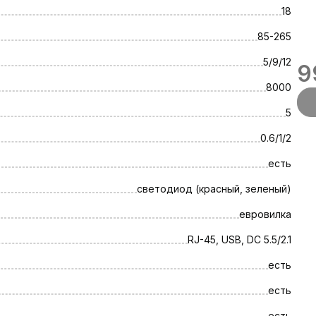
18
85-265
5/9/12
9
8000
5
0.6/1/2
есть
светодиод (красный, зеленый)
евровилка
RJ-45, USB, DC 5.5/2.1
есть
есть
есть