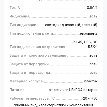
mAh. На практике Ваш роутер (в зависимости
Ток, А
0.6/1/2
от потребления) сможет работать без
перерыва до 5 часов.
Индикация
есть
Автономное питание для
Тип индикации
светодиод (красный, зеленый)
роутера: принцип работы
Тип подключения к сети
евровилка
Роутер, ONU-терминал или другое
RJ-45, USB, DC
оборудование подсоединяется к ИБП через
Тип подключения потребителя
5.5/2.1
соответствующий порт 5/9/12V.
Бесперебойник подключается к сети через
Защита от короткого замыкания
есть
стандартную розетку 220 V, выполняя в
обычном режиме функции импульсного блока
Защита от перегрузки
есть
питания.
Защита от перезаряда
есть
При отключении электроэнергии из общей
сети ИБП автоматически переключается на
Материал корпуса
пластик
режим работы от аккумуляторной батареи.
После появления электроэнергии АКБ
Питание
от сети или LiFePO4 батареи
автоматически заряжается источником
Рабочая температура, °C
-20 ~ +50
бесперебойного питания из сети 220 V.
*Внешний вид, характеристики и комплектация