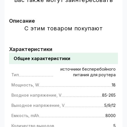
Вас также могут заинтересовать
Описание
С этим товаром покупают
ИБП (источник бесперебойного
питания) для роутеров/
коммутаторов LP-418PRO
Характеристики
Источник бесперебойного питания (ИБП) LP-
Общие характеристики
418PRO в случае экстренных или плановых
отключений электроэнергии обеспечивает
источники бесперебойного
автономную работу следующего
Тип
питания для роутера
оборудования:
Мощность, W
18
Wi-Fi роутеры
маршрутизаторы
Входное напряжение, V
85-265
терминалы
Выходное напряжение, V
5/9/12
медиаконвертеры
и другой низковольтной аппаратуры
Емкость, mAh
8000
Бесперебойник для роутера 12 вольт оснащен
встроенным аккумулятором емкостью 8000
Количество выходов
5