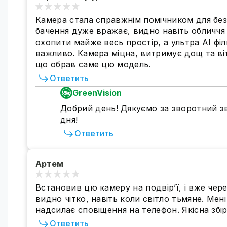
Камера стала справжнім помічником для безп
бачення дуже вражає, видно навіть обличчя 
охопити майже весь простір, а ультра AI філ
важливо. Камера міцна, витримує дощ та ві
що обрав саме цю модель.
Ответить
GreenVision
Добрий день! Дякуємо за зворотний зв
дня!
Ответить
Артем
Встановив цю камеру на подвір’ї, і вже через
видно чітко, навіть коли світло тьмяне. Мен
надсилає сповіщення на телефон. Якісна збір
Ответить