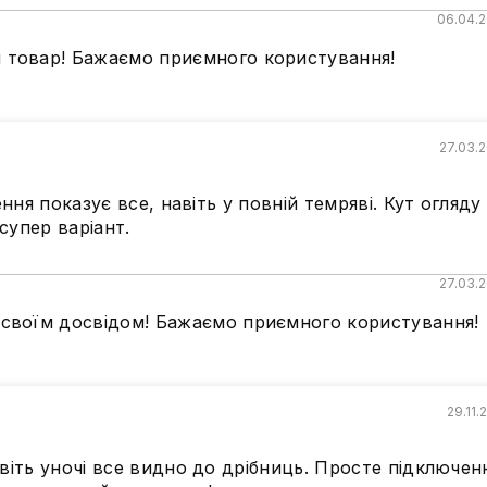
06.04.
 товар! Бажаємо приємного користування!
27.03.
ння показує все, навіть у повній темряві. Кут огляду
супер варіант.
27.03.
 своїм досвідом! Бажаємо приємного користування!
29.11.
віть уночі все видно до дрібниць. Просте підключен