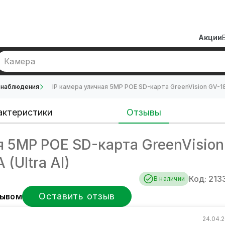
Акции
Камера
онаблюдения
IP камера уличная 5MP POE SD-карта GreenVision GV-18
актеристики
Отзывы
я 5MP POE SD-карта GreenVision
(Ultra AI)
Код: 213
В наличии
Оставить отзыв
зывом
24.04.