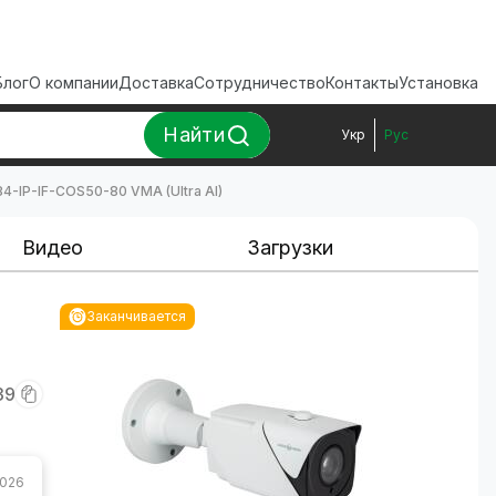
Блог
О компании
Доставка
Сотрудничество
Контакты
Установка
Найти
Укр
Рус
4-IP-IF-COS50-80 VMA (Ultra AI)
Видео
Загрузки
Заканчивается
39
2026