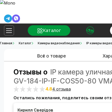
Каталог
Главная
Каталог
Камеры видеонаблюдения
IP камеры виде
Всё о товаре
Хар
Отзывы о
IP камера улична
GV-184-IP-IF-COS50-80 VMA 
4.8
4 отзыва
Остались пожелания, поделитесь своим от
Кирилл Сверідов