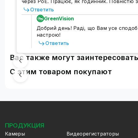
через PoE. Працює, як годинник. Повністю
Ответить
GreenVision
Добрий день! Раді, що Вам усе сподо
настрою!
Ответить
Вас также могут заинтересоват
С этим товаром покупают
ПРОДУКЦИЯ
Камеры
Видеорегистраторы