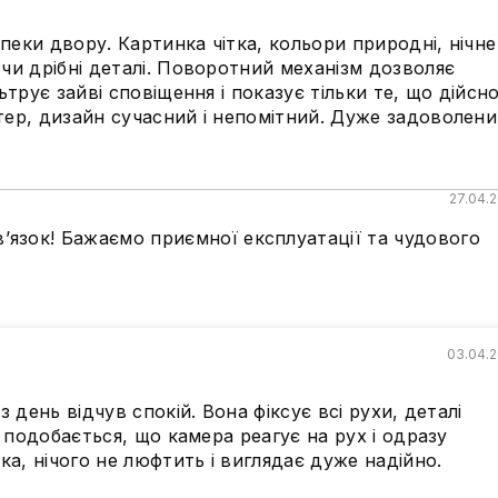
еки двору. Картинка чітка, кольори природні, нічне
чи дрібні деталі. Поворотний механізм дозволяє
ьтрує зайві сповіщення і показує тільки те, що дійсн
тер, дизайн сучасний і непомітний. Дуже задоволени
27.04.
’язок! Бажаємо приємної експлуатації та чудового
03.04.
 день відчув спокій. Вона фіксує всі рухи, деталі
і подобається, що камера реагує на рух і одразу
ка, нічого не люфтить і виглядає дуже надійно.