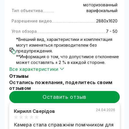
функциями для эффективного контроля Вашей
моторизованный
безопасности. Модель имеет высокий рейтинг
Тип объектива
варифокальный
устойчивости к атмосферным воздействиям
IP67, что гарантирует надежную работу на
Разрешение видео
2880х1620
улице.
Угол обзора
7 - 50
*Внешний вид, характеристики и комплектация
могут изменяться производителем без
предупреждения.
**Информация о том, что допустимое отклонение
может составлять ± 2 % в каждой стороне.
Все характеристики
Отзывы
Остались пожелания, поделитесь своим
отзывом
Оставить отзыв
24.04.2026
Кирилл Сверідов
Камера стала справжнім помічником для