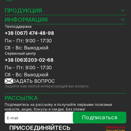
дополнительный уровень информации или
доказательств.
ПРОДУКЦИЯ
Камеры видеонаблюдения
ИНФОРМАЦИЯ
Видеорегистраторы
Техподдержка
Блог
Комплекты видеонаблюдения
+38 (067) 474-48-98
Доставка и оплата
СКУД
Пн - Пт: 9:00 - 17:30
Гарантия и Сервисное обслуживание
Источники питания
Сб - Вс: Выходной
Политика конфиденциальности
Сетевое оборудование
Сервисный центр
Договор публичной оферты
+38 (063)203-02-68
Ноутбуки и компьютеры
Сотрудничество
Аксессуары
Пн - Пт: 9:00 - 17:30
Услуги
Акции
Сб - Вс: Выходной
Калькулятор расчёта объёма HDD
ЗАДАТЬ ВОПРОС
Уцененный товар
Задайте нам любой интересующий вас вопрос.
GreenVision скидки
Уличная IP камера
Мерч от GreenVision
РАССЫЛКА
Товары для дома
видеонаблюдения — защита
Подпишитесь на рассылку и получайте первыми полезные
Товары снятые с производства
новости, акции, бонусы и скидки. Без спама!
территории 24/7
Подписаться
Режимы дневного и ночного видения. Камера
ПРИСОЕДИНЯЙТЕСЬ
обеспечивает одинаково качественное