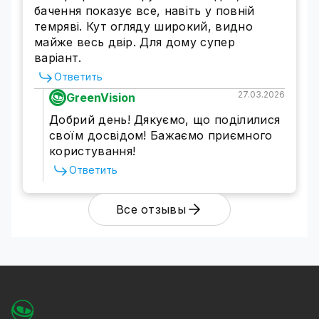
бачення показує все, навіть у повній
темряві. Кут огляду широкий, видно
майже весь двір. Для дому супер
варіант.
Ответить
27.03.2026
GreenVision
Надежный способ хранения архивов
Добрий день! Дякуємо, що поділилися
своїм досвідом! Бажаємо приємного
IP камера 5MP POE GreenVision оборудована
користування!
слотом для SD-карты. Такой способ
архивации удобен, т.к. можно легко
Ответить
переносить необходимые файлы на другие
носители и хранить их необходимое
Все отзывы
количество времени. К камере можно
подключить
микрофон GV-AVS-01
, то есть
вы
сможете не только просматривать видео,
но и прослушивать аудио
. Камера имеет
интеллектуальную функцию выявление
редких звуков (плач ребенка, лай собаки,
выстрел и т.п.). Это позволит получить