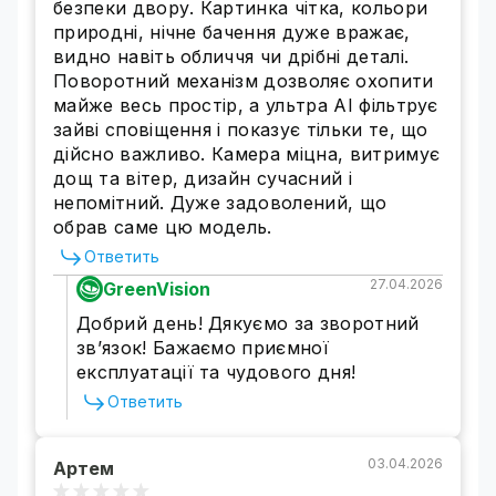
безпеки двору. Картинка чітка, кольори
природні, нічне бачення дуже вражає,
видно навіть обличчя чи дрібні деталі.
IP камера 5МП — отличное качество
Поворотний механізм дозволяє охопити
изображения и уровень
майже весь простір, а ультра AI фільтрує
детализации
зайві сповіщення і показує тільки те, що
дійсно важливо. Камера міцна, витримує
Камеры высокого разрешения обеспечивают
дощ та вітер, дизайн сучасний і
качественное изображение, которые можно
непомітний. Дуже задоволений, що
масштабировать для выявления важных
обрав саме цю модель.
деталей. Высокоточная матрица обеспечивает
Ответить
на 50% больше пикселей, чем у стандартных
IP камер (1080Р), что позволяет улавливать
27.04.2026
GreenVision
мельчайшие детали для надежного
Добрий день! Дякуємо за зворотний
фиксирования важных моментов.
зв’язок! Бажаємо приємної
експлуатації та чудового дня!
Ответить
03.04.2026
Артем