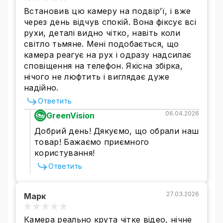
Встановив цю камеру на подвір’ї, і вже
через день відчув спокій. Вона фіксує всі
рухи, деталі видно чітко, навіть коли
світло тьмяне. Мені подобається, що
камера реагує на рух і одразу надсилає
сповіщення на телефон. Якісна збірка,
Высокий уровень всепогодной
нічого не люфтить і виглядає дуже
надійно.
защиты
Ответить
IP камера наружного наблюдения имеет
06.04.2026
GreenVision
высокий уровень защиты от вредных
воздействий окружающей среды -
IP67.
Добрий день! Дякуємо, що обрали наш
Экстремально высокая или низкая
товар! Бажаємо приємного
температура не повлияет на работу камеры.
користування!
Ответить
27.03.2026
Марк
Камера реально крута чітке відео, нічне