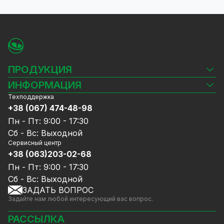
ПРОДУКЦИЯ
Камеры видеонаблюдения
ИНФОРМАЦИЯ
Видеорегистраторы
Техподдержка
Блог
Комплекты видеонаблюдения
+38 (067) 474-48-98
Доставка и оплата
СКУД
Пн - Пт: 9:00 - 17:30
Гарантия и Сервисное обслуживание
Источники питания
Сб - Вс: Выходной
Политика конфиденциальности
Сетевое оборудование
Сервисный центр
Договор публичной оферты
+38 (063)203-02-68
Ноутбуки и компьютеры
Сотрудничество
Аксессуары
Пн - Пт: 9:00 - 17:30
Услуги
Акции
Сб - Вс: Выходной
Калькулятор расчёта объёма HDD
ЗАДАТЬ ВОПРОС
Уцененный товар
Задайте нам любой интересующий вас вопрос.
GreenVision скидки
Мерч от GreenVision
РАССЫЛКА