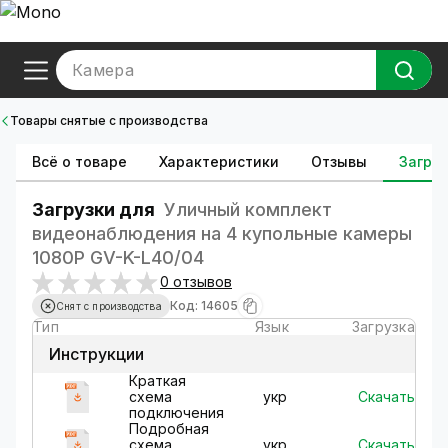
Камера
Товары снятые с производства
Всё о товаре
Характеристики
Отзывы
Загруз
Загрузки для
Уличный комплект
видеонаблюдения на 4 купольные камеры
1080Р GV-K-L40/04
0 отзывов
Код: 14605
Снят с производства
Тип
Язык
Загрузка
Инструкции
Краткая
Скачать
схема
укр
подключения
Подробная
Скачать
схема
укр