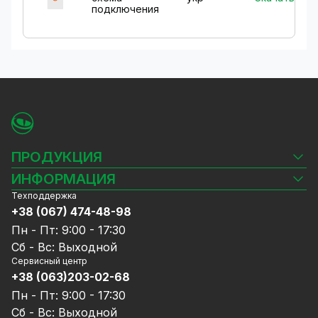
подключения
ПРОДУКЦИЯ
Камеры видеонаблюдения
ИНФОРМАЦИЯ
Видеорегистраторы
Техподдержка
Блог
Комплекты видеонаблюдения
+38 (067) 474-48-98
Доставка и оплата
СКУД
Пн - Пт: 9:00 - 17:30
Гарантия и Сервисное обслуживание
Источники питания
Сб - Вс: Выходной
Политика конфиденциальности
Сетевое оборудование
Сервисный центр
Договор публичной оферты
+38 (063)203-02-68
Ноутбуки и компьютеры
Сотрудничество
Аксессуары
Пн - Пт: 9:00 - 17:30
Услуги
Акции
Сб - Вс: Выходной
Калькулятор расчёта объёма HDD