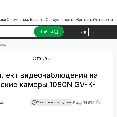
Блог
О компании
Доставка
Сотрудничество
Контакты
Установка
Найти
Укр
Рус
5/04
Отзывы
плект видеонаблюдения на
ские камеры 1080N GV-K-
ов
Код: 14917
Снят с производства