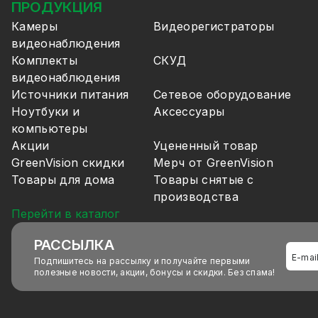
ПРОДУКЦИЯ
Камеры
Видеорегистраторы
видеонаблюдения
Комплекты
СКУД
видеонаблюдения
Источники питания
Сетевое оборудование
Ноутбуки и
Аксессуары
компьютеры
Акции
Уцененный товар
GreenVision скидки
Мерч от GreenVision
Товары для дома
Товары снятые с
производства
Перейти в каталог
РАССЫЛКА
Подпишитесь на рассылку и получайте первыми
полезные новости, акции, бонусы и скидки. Без спама!