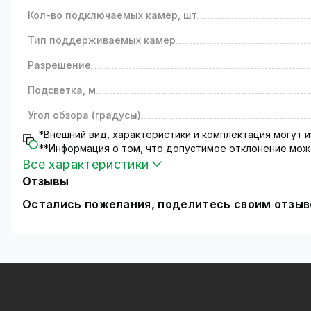
GHD видеорегистратор.
Кол-во подключаемых камер, шт
Видеовыходы: VGA, HDMI (MAX 1080P). Кодак сжат
Тип поддерживаемых камер
Комплектация: Видеорегистратор - 1 шт; Камера - 4
4 GHD видеокамеры, тип объектива регулируемый
Разрешение
Источник питания: 12, 2000 V/mA.
Гарантии и доставка.
Подсветка, м
Интернет-магазин доставляет товар по всей терр
Угол обзора (градусы)
Гарантия от производителя – 12 месяцев (технич
Возврат и обмен товара производится в соответс
*Внешний вид, характеристики и комплектация могут
**Информация о том, что допустимое отклонение може
*Внешний вид оборудования и комплектующих мож
Все характеристики
Пошаговая инструкци по подключению и настр
Отзывы
Остались пожелания, поделитесь своим отзы