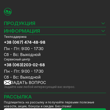
ПРОДУКЦИЯ
Камеры видеонаблюдения
ИНФОРМАЦИЯ
Видеорегистраторы
Техподдержка
Блог
Комплекты видеонаблюдения
+38 (067) 474-48-98
Доставка и оплата
СКУД
Пн - Пт: 9:00 - 17:30
Гарантия и Сервисное обслуживание
Источники питания
Сб - Вс: Выходной
Политика конфиденциальности
Сетевое оборудование
Сервисный центр
Договор публичной оферты
+38 (063)203-02-68
Ноутбуки и компьютеры
Сотрудничество
Аксессуары
Пн - Пт: 9:00 - 17:30
Услуги
Акции
Сб - Вс: Выходной
Калькулятор расчёта объёма HDD
ЗАДАТЬ ВОПРОС
Уцененный товар
Задайте нам любой интересующий вас вопрос.
GreenVision скидки
Мерч от GreenVision
РАССЫЛКА
Товары для дома
Подпишитесь на рассылку и получайте первыми полезные
Товары снятые с производства
новости, акции, бонусы и скидки. Без спама!