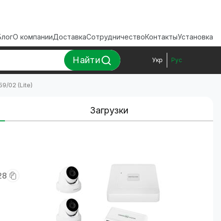
Блог
О компании
Доставка
Сотрудничество
Контакты
Установка
Найти
Укр
Рус
/02 (Lite)
Загрузки
28