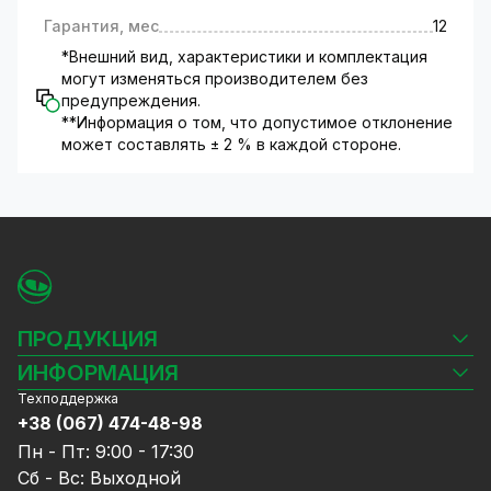
Гарантия, мес
12
*Внешний вид, характеристики и комплектация
могут изменяться производителем без
предупреждения.
**Информация о том, что допустимое отклонение
может составлять ± 2 % в каждой стороне.
ПРОДУКЦИЯ
Камеры видеонаблюдения
ИНФОРМАЦИЯ
Видеорегистраторы
Техподдержка
Блог
Комплекты видеонаблюдения
+38 (067) 474-48-98
Доставка и оплата
СКУД
Пн - Пт: 9:00 - 17:30
Гарантия и Сервисное обслуживание
Источники питания
Сб - Вс: Выходной
Политика конфиденциальности