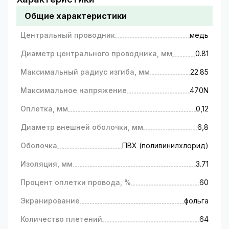
видеосигнала от камер к регистратору в
Общие характеристики
проводных (аналоговые, AHD и IP) системах
видеонаблюдения, для подключения
Центральный проводник
медь
кабельного или спутникового телевидения и
др.
Диаметр центрального проводника, мм
0.81
Центральный проводник кабеля GV-03-R-RG-
59 изготовлен из меди, оплетка – 60%
Максимальный радиус изгиба, мм
22.85
алюминия. Сечение центрального провода –
Максимальное напряжение
470N
0,81мм, диаметр оплетки – 0,12 мм.
Внешняя оболочка покрыта изоляцией из
Оплетка, мм
0,12
поливинилхлорида (ø 3,71 мм). Волновое
Диаметр внешней оболочки, мм
6,8
сопротивление кабеля - 75 Ом.
Бухта – 100 метров. Цвет – белый.
Оболочка
ПВХ (поливинилхлорид)
Изоляция, мм
3.71
Процент оплетки провода, %
60
Экранирование
фольга
Количество плетений
64