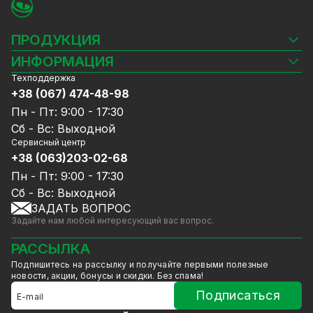
ПРОДУКЦИЯ
Камеры видеонаблюдения
ИНФОРМАЦИЯ
Видеорегистраторы
Техподдержка
Блог
Комплекты видеонаблюдения
+38 (067) 474-48-98
Доставка и оплата
СКУД
Пн - Пт: 9:00 - 17:30
Гарантия и Сервисное обслуживание
Источники питания
Сб - Вс: Выходной
Политика конфиденциальности
Сетевое оборудование
Сервисный центр
Договор публичной оферты
+38 (063)203-02-68
Ноутбуки и компьютеры
Сотрудничество
Аксессуары
Пн - Пт: 9:00 - 17:30
Услуги
Акции
Сб - Вс: Выходной
Калькулятор расчёта объёма HDD
ЗАДАТЬ ВОПРОС
Уцененный товар
Задайте нам любой интересующий вас вопрос.
GreenVision скидки
Мерч от GreenVision
РАССЫЛКА
Товары для дома
Подпишитесь на рассылку и получайте первыми полезные
Товары снятые с производства
новости, акции, бонусы и скидки. Без спама!
Подписаться