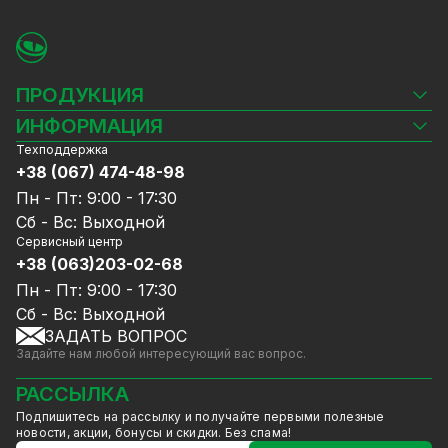
ПРОДУКЦИЯ
Камеры видеонаблюдения
ИНФОРМАЦИЯ
Видеорегистраторы
Техподдержка
Блог
Комплекты видеонаблюдения
+38 (067) 474-48-98
Доставка и оплата
СКУД
Пн - Пт: 9:00 - 17:30
Гарантия и Сервисное обслуживание
Источники питания
Сб - Вс: Выходной
Политика конфиденциальности
Сетевое оборудование
Сервисный центр
Договор публичной оферты
+38 (063)203-02-68
Ноутбуки и компьютеры
Сотрудничество
Аксессуары
Пн - Пт: 9:00 - 17:30
Услуги
Акции
Сб - Вс: Выходной
Калькулятор расчёта объёма HDD
ЗАДАТЬ ВОПРОС
Уцененный товар
Задайте нам любой интересующий вас вопрос.
GreenVision скидки
Мерч от GreenVision
РАССЫЛКА
Товары для дома
Подпишитесь на рассылку и получайте первыми полезные
Товары снятые с производства
новости, акции, бонусы и скидки. Без спама!