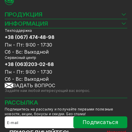
ПРОДУКЦИЯ
Камеры видеонаблюдения
ИНФОРМАЦИЯ
Видеорегистраторы
Техподдержка
Блог
Комплекты видеонаблюдения
+38 (067) 474-48-98
Доставка и оплата
СКУД
Пн - Пт: 9:00 - 17:30
Гарантия и Сервисное обслуживание
Источники питания
Сб - Вс: Выходной
Политика конфиденциальности
Сетевое оборудование
Сервисный центр
Договор публичной оферты
+38 (063)203-02-68
Ноутбуки и компьютеры
Сотрудничество
Аксессуары
Пн - Пт: 9:00 - 17:30
Услуги
Акции
Сб - Вс: Выходной
Калькулятор расчёта объёма HDD
ЗАДАТЬ ВОПРОС
Уцененный товар
Задайте нам любой интересующий вас вопрос.
GreenVision скидки
Мерч от GreenVision
РАССЫЛКА
Товары для дома
Подпишитесь на рассылку и получайте первыми полезные
Товары снятые с производства
новости, акции, бонусы и скидки. Без спама!
Подписаться