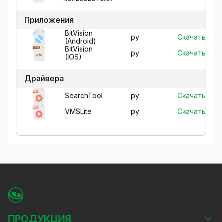
Приложения
BitVision
Скачать
ру
(Android)
BitVision
Скачать
ру
(IOS)
Драйвера
Скачать
SearchTool
ру
Скачать
VMSLite
ру
ПРОДУКЦИЯ