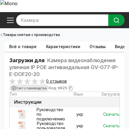
Камера
Товары снятые с производства
Всё о товаре
Характеристики
Отзывы
Видео
Загрузки для
Камера видеонаблюдения
уличная IP POE антивандальная GV-077-IP-
E-DOF20-20
0 отзывов
Код: 6625
Снят с производства
Тип
Язык
Загрузка
Инструкции
Руководство
Скачать
по
укр
подключению
Руководство
Скачать
укр
пользователя