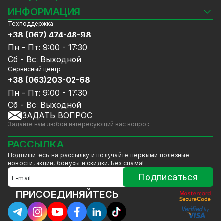
Камеры видеонаблюдения
ИНФОРМАЦИЯ
Видеорегистраторы
Техподдержка
Блог
Комплекты видеонаблюдения
+38 (067) 474-48-98
Доставка и оплата
СКУД
Пн - Пт: 9:00 - 17:30
Гарантия и Сервисное обслуживание
Источники питания
Сб - Вс: Выходной
Политика конфиденциальности
Сетевое оборудование
Сервисный центр
Договор публичной оферты
+38 (063)203-02-68
Ноутбуки и компьютеры
Сотрудничество
Аксессуары
Пн - Пт: 9:00 - 17:30
Услуги
Акции
Сб - Вс: Выходной
Калькулятор расчёта объёма HDD
ЗАДАТЬ ВОПРОС
Уцененный товар
Задайте нам любой интересующий вас вопрос.
GreenVision скидки
Мерч от GreenVision
РАССЫЛКА
Товары для дома
Подпишитесь на рассылку и получайте первыми полезные
Товары снятые с производства
новости, акции, бонусы и скидки. Без спама!
Подписаться
ПРИСОЕДИНЯЙТЕСЬ