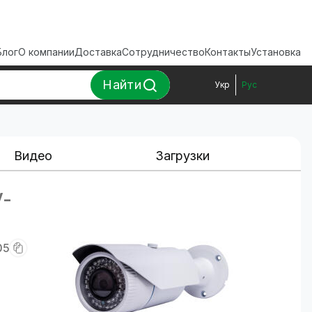
Блог
О компании
Доставка
Сотрудничество
Контакты
Установка
Найти
Укр
Рус
Видео
Загрузки
V-
05