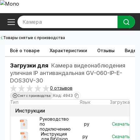
Камера
Товары снятые с производства
Всё о товаре
Характеристики
Отзывы
Видео
Загрузки для
Камера видеонаблюдения
уличная IP антивандальная GV-060-IP-E-
DOS30V-30
0 отзывов
Код: 4943
Снят с производства
Тип
Язык
Загрузка
Инструкции
Руководство
Скачать
по
ру
подключению
Инструкция
Скачать
ру
для BitVision