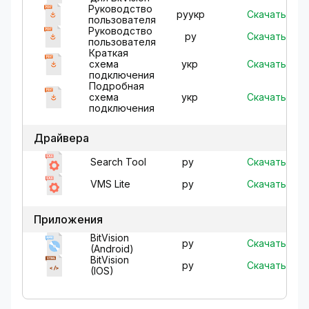
Руководство
Скачать
ру
укр
пользователя
Руководство
Скачать
ру
пользователя
Краткая
Скачать
схема
укр
подключения
Подробная
Скачать
схема
укр
подключения
Драйвера
Скачать
Search Tool
ру
Скачать
VMS Lite
ру
Приложения
BitVision
Скачать
ру
(Android)
BitVision
Скачать
ру
(IOS)