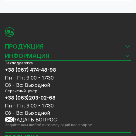
ПРОДУКЦИЯ
Камеры видеонаблюдения
ИНФОРМАЦИЯ
Видеорегистраторы
Техподдержка
Блог
Комплекты видеонаблюдения
+38 (067) 474-48-98
Доставка и оплата
СКУД
Пн - Пт: 9:00 - 17:30
Гарантия и Сервисное обслуживание
Источники питания
Сб - Вс: Выходной
Политика конфиденциальности
Сетевое оборудование
Сервисный центр
Договор публичной оферты
+38 (063)203-02-68
Ноутбуки и компьютеры
Сотрудничество
Аксессуары
Пн - Пт: 9:00 - 17:30
Услуги
Акции
Сб - Вс: Выходной
Калькулятор расчёта объёма HDD
ЗАДАТЬ ВОПРОС
Уцененный товар
Задайте нам любой интересующий вас вопрос.
GreenVision скидки
Мерч от GreenVision