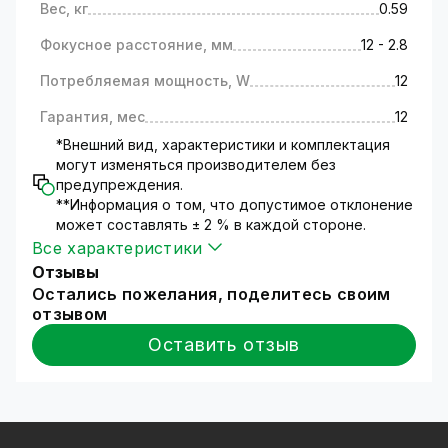
т.д.);
Вес, кг
0.59
контроль прихода и ухода сотрудников на
Фокусное расстояние, мм
12 - 2.8
работу и многое другое.
Для самостоятельной установки Вам
Потребляемая мощность, W
12
доступны
краткая
и
подробная
инструкции по
установке оборудования. Но мы настоятельно
Гарантия, мес
12
рекомендуем для установки нашего
*Внешний вид, характеристики и комплектация
оборудования обратиться к специалистам.
могут изменяться производителем без
Технические характеристики
предупреждения.
Камера видеонаблюдения работает на
**Информация о том, что допустимое отклонение
основе матрицы 1/2.8 SONY CMOS Sensor;
может составлять ± 2 % в каждой стороне.
Процессор - HI3516D;
Все характеристики
Разрешение изображения (2048x1536);
Отзывы
Объектив регулируемый с фокусом 12 - 2.8
Остались пожелания, поделитесь своим
мм;
отзывом
Светочувствительность камеры - 0.005 Lux;
Оставить отзыв
Модель оборудована встроенной
инфракрасной подсветкой дальностью – 30
метров;
Управляется с мобильных устройств при
помощи специального приложения для