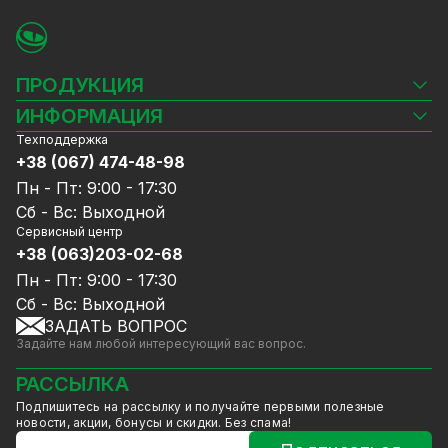
iPhone и Android;
Тип корпуса - антивандальный.
Гарантии и доставка
ПРОДУКЦИЯ
Доставка товара осуществляется по всей
территории Украины в срок от 1 до 5 рабочих
Камеры видеонаблюдения
ИНФОРМАЦИЯ
дней. Гарантия 12 мес.
Видеорегистраторы
Техподдержка
Блог
Возврат и обмен товара производится в
Комплекты видеонаблюдения
+38 (067) 474-48-98
Доставка и оплата
соответствии с Законом Украины "О защите
СКУД
Пн - Пт: 9:00 - 17:30
Гарантия и Сервисное обслуживание
прав потребителя".
Источники питания
Сб - Вс: Выходной
Политика конфиденциальности
Сетевое оборудование
Сервисный центр
Договор публичной оферты
+38 (063)203-02-68
Ноутбуки и компьютеры
Сотрудничество
Аксессуары
Пн - Пт: 9:00 - 17:30
Услуги
Акции
Сб - Вс: Выходной
Калькулятор расчёта объёма HDD
ЗАДАТЬ ВОПРОС
Уцененный товар
Задайте нам любой интересующий вас вопрос.
GreenVision скидки
Мерч от GreenVision
РАССЫЛКА
Товары для дома
Подпишитесь на рассылку и получайте первыми полезные
Товары снятые с производства
новости, акции, бонусы и скидки. Без спама!