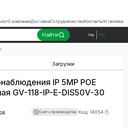
Блог
О компании
Доставка
Сотрудничество
Контакты
Установка
Найти
Укр
Рус
)
Загрузки
наблюдения IP 5MP POE
ая GV-118-IP-E-DIS50V-30
ов
Код: 14054
Снят с производства