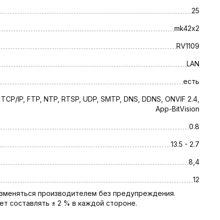
25
ии Украины в срок от 1 до 5 рабочих дней. Гарантия 
mk42х2
потребителя"
ей статье →
RV1109
LAN
есть
 TCP/IP, FTP, NTP, RTSP, UDP, SMTP, DNS, DDNS, ONVIF 2.4,
App-BitVision
0.8
13.5 - 2.7
8,4
12
 изменяться производителем без предупреждения.
т составлять ± 2 % в каждой стороне.