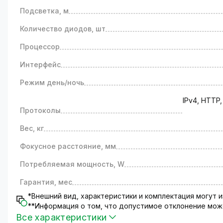
Гарантии и доставка.
Подсветка, м
Доставка товара осуществляется по всей территор
Количество диодов, шт
соответствии с Законом Украины "О защите прав 
Больше информации о камера серии ULTRA в
наш
Процессор
Интерфейс
Режим день/ночь
IPv4, HTTP,
Протоколы
Вес, кг
Фокусное расстояние, мм
Потребляемая мощность, W
Гарантия, мес
*Внешний вид, характеристики и комплектация могут
**Информация о том, что допустимое отклонение може
Все характеристики