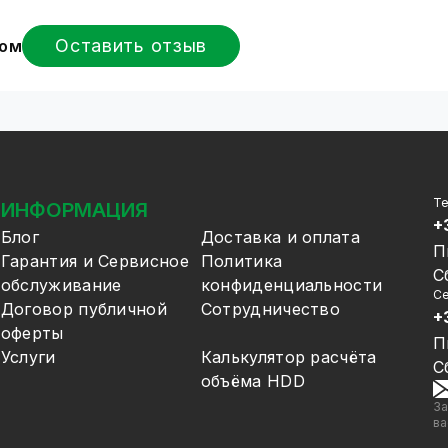
Оставить отзыв
вом
Т
ИНФОРМАЦИЯ
+
Блог
Доставка и оплата
П
Гарантия и Сервисное
Политика
С
обслуживание
конфиденциальности
Се
Договор публичной
Сотрудничество
+
оферты
П
Услуги
Калькулятор расчёта
С
объёма HDD
За
ва