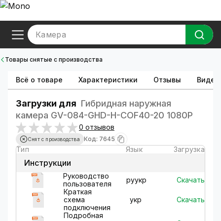
Камера
Товары снятые с производства
Всё о товаре
Характеристики
Отзывы
Видео
Загрузки для
Гибридная наружная
камера GV-084-GHD-H-СOF40-20 1080Р
0 отзывов
Код: 7645
Снят с производства
Тип
Язык
Загрузка
Инструкции
Руководство
Скачать
ру
укр
пользователя
Краткая
Скачать
схема
укр
подключения
Подробная