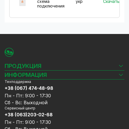
Скачать
схема
укр
подключения
ПРОДУКЦИЯ
Камеры видеонаблюдения
ИНФОРМАЦИЯ
Видеорегистраторы
Техподдержка
Блог
Комплекты видеонаблюдения
+38 (067) 474-48-98
Доставка и оплата
СКУД
Пн - Пт: 9:00 - 17:30
Гарантия и Сервисное обслуживание
Источники питания
Сб - Вс: Выходной
Политика конфиденциальности
Сетевое оборудование
Сервисный центр
Договор публичной оферты
+38 (063)203-02-68
Ноутбуки и компьютеры
Сотрудничество
Аксессуары
Пн - Пт: 9:00 - 17:30
Услуги