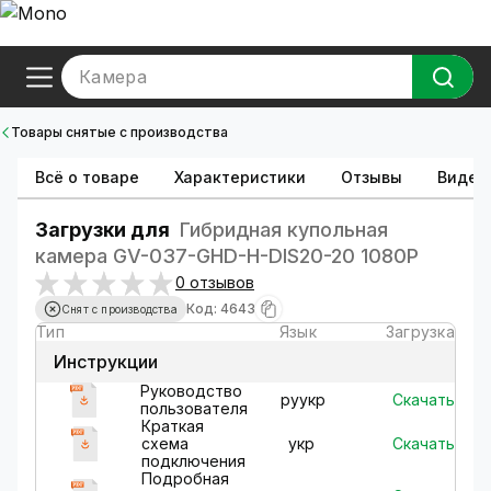
Камера
Товары снятые с производства
Всё о товаре
Характеристики
Отзывы
Видео
Загрузки для
Гибридная купольная
камера GV-037-GHD-H-DIS20-20 1080Р
0 отзывов
Код: 4643
Снят с производства
Тип
Язык
Загрузка
Инструкции
Руководство
Скачать
ру
укр
пользователя
Краткая
Скачать
схема
укр
подключения
Подробная