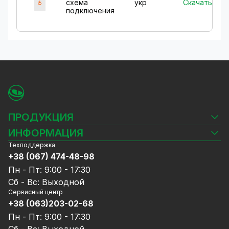
Скачать
схема
укр
подключения
ПРОДУКЦИЯ
Камеры видеонаблюдения
ИНФОРМАЦИЯ
Видеорегистраторы
Техподдержка
Блог
Комплекты видеонаблюдения
+38 (067) 474-48-98
Доставка и оплата
СКУД
Пн - Пт: 9:00 - 17:30
Гарантия и Сервисное обслуживание
Источники питания
Сб - Вс: Выходной
Политика конфиденциальности
Сетевое оборудование
Сервисный центр
Договор публичной оферты
+38 (063)203-02-68
Ноутбуки и компьютеры
Сотрудничество
Аксессуары
Пн - Пт: 9:00 - 17:30
Услуги