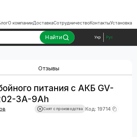
Блог
О компании
Доставка
Сотрудничество
Контакты
Установка
Найти
Укр
Рус
Отзывы
бойного питания с АКБ GV-
202-3A-9Ah
ов
Код: 19714
Снят с производства