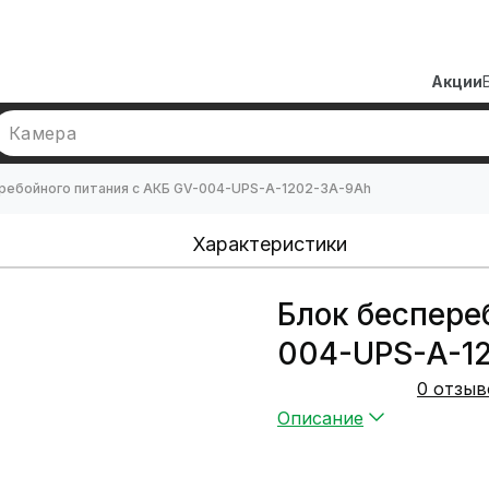
Акции
Камера
ребойного питания с АКБ GV-004-UPS-A-1202-3A-9Ah
Характеристики
Блок беспере
004-UPS-A-1
0 отзыв
Описание