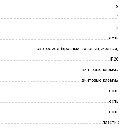
зки – 3 А. ИБП надежно защищен от короткого замыка
9
уляторной батареи.
1
3
есть
светодиод (красный, зеленый, желтый)
IP20
винтовые клеммы
винтовые клеммы
есть
есть
есть
пластик