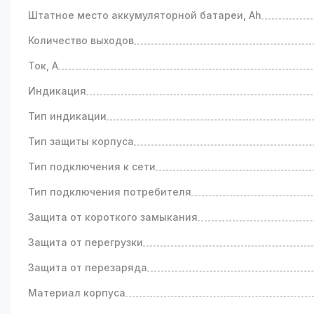
Источник бесперебойного питания имеет ток нагру
Штатное место аккумуляторной батареи, Ah
перезаряда или преждевременного разряда аккум
Количество выходов
Ток, А
Индикация
Тип индикации
Тип защиты корпуса
Тип подключения к сети
Тип подключения потребителя
Защита от короткого замыкания
Защита от перегрузки
Защита от перезаряда
Материал корпуса