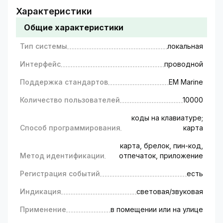
Биометрический Wi-Fi комплект
Характеристики
контроля доступа по отпечатку
Общие характеристики
пальца GV-510
Комплект контроля доступа GreenVision
Тип системы
локальная
эффективно обеспечивает безопасность
Интерфейс
проводной
входа, как для жилых помещений, так и для
бизнеса, например:
Поддержка стандартов
EM Marine
офисы компаний, колл-центры;
Количество пользователей
бухгалтерские, рекрутинговые агентства,
10000
адвокатские конторы;
коды на клавиатуре;
бистро, кофейни, службы доставки еды и т.д.
Способ программирования
карта
Система имеет несколько способов
идентификации: отпечаток пальца, код на
карта, брелок, пин-код,
клавиатуре, магнитная карта, брелок.
Метод идентификации
отпечаток, приложение
Использование биометрической
Регистрация событий
есть
аутентификации на основе отпечатков
пальцев обеспечивает высокий уровень
Индикация
световая/звуковая
безопасности, так как каждый отпечаток
уникален, и его невозможно подделать.
Применение
в помещении или на улице
Пользователи могут легко и быстро