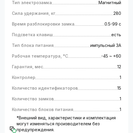
Тип электрозамка
Магнитный
подтвердить свою личность, прикоснувшись
к считывателю отпечатков пальцев, что
Сила удержания, кг
280
делает процесс аутентификации быстрым и
Время разблокировки замка
0.5-99 с
удобным.
Приняв решение купить комплект контроля
Подсветка клавиш
есть
доступа, вы получаете:
Тип блока питания
импульсный 3А
Контроллер доступа GV-CEM-009-
Рабочая температура, °C
-45 ~ +60
TF1-W
Гарантия, мес
12
Поддерживает контроль доступа с помощью
мобильного приложения, и по отпечатку
Контролер
1
пальца.
Память устройства составляет 10 000 карт/
Количество идентификаторов
15
кодов и 600 отпечатков пальцев.
Количество замков
1
Модель оснащена тампером, подсветкой
клавиатуры, и светодиодной индикацией
Количество блоков питания
1
состояния работы.
*Внешний вид, характеристики и комплектация
могут изменяться производителем без
Замок электромагнитный GV-LEMG-
предупреждения.