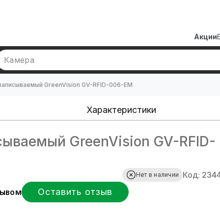
Акции
Камера
записываемый GreenVision GV-RFID-006-EM
Характеристики
ываемый GreenVision GV-RFID-
Код: 234
Нет в наличии
Оставить отзыв
зывом