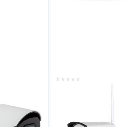
3
В наличии
ая камера
4G камера видеонаблюдения
06-GHD-G-DOS30-
уличная 5Mp под SIM карту G
IP-MC-COA50VM-60 4G PTZ
Код: 19578
9 650
₴