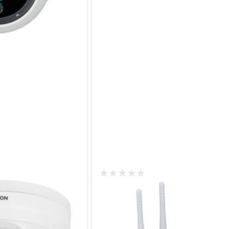
Системы
Регистраторы для
управлен
ния
видеонаблюдения
Домофоны, 
людения
Видеорегистраторы для
контролл
фиса,
камер наблюдения
вызывные п
т.д
д
Подробнее
е
Под
5
В наличии
 камера уличная
4G камера видеонаблюдения
on GV-163-IP-FM-
уличная 5Mp под SIM карту G
IP-MC-COA50-20 4G