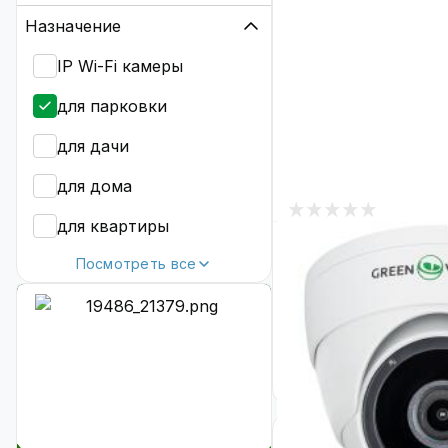
Назначение
IP Wi-Fi камеры
для парковки
для дачи
для дома
1
для квартиры
В наличии
Посмотреть все
Наружная IP камер
194-IP-FM-DOA40-
Код: 23813
1 573
₴