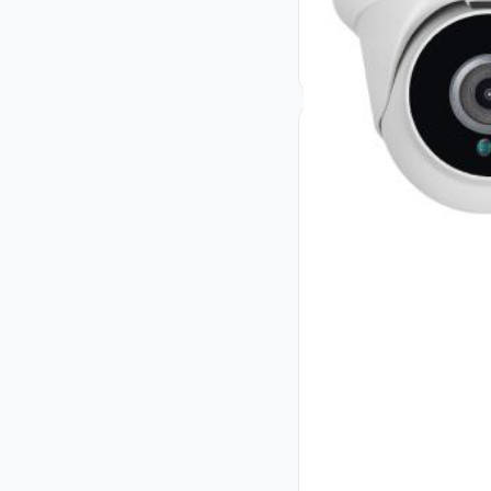
Код: 17935
2 619
₴