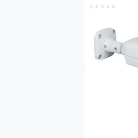
1
В наличии
Наружная IP камер
МР GV-192-IP-FM-
(Lite)
Код: 22735
2 106
₴