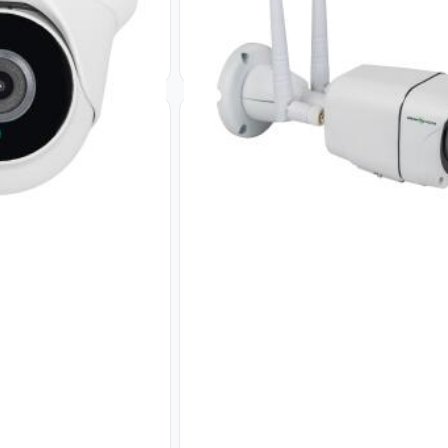
Код: 19577
6 189
₴