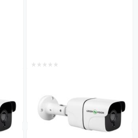
4
В наличии
Камера видеонаблюдения уличная
A40-30
IP POE 5MP GV-162-IP-FM-COA50-20
Код: 17934
2 560
₴