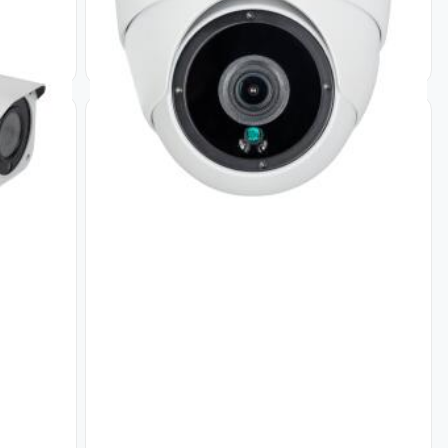
1 489
₴