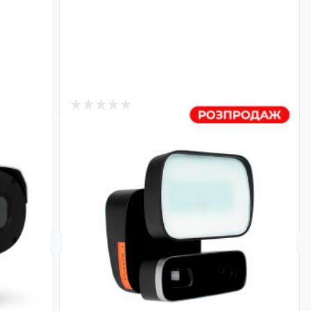
1
В наличии
D-
Наружная IP Wi-Fi камера 4 в 1 GV-
F-
120-IP-GM-DOG20-12
Код: 14190
1 855
₴