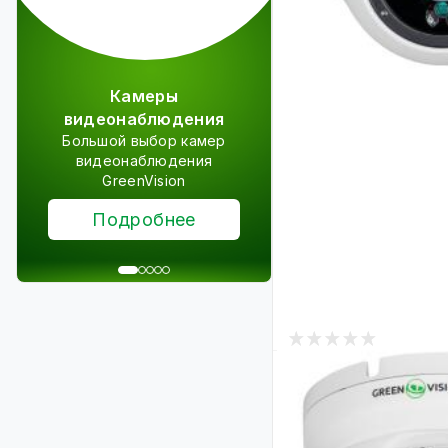
Камеры
Комплекты
видеонаблюдения
видеонаблюде
Большой выбор камер
Комплекты видеонаб
видеонаблюдения
для дома, дачи, о
GreenVision
производства и 
Подробнее
Подробне
5
В наличии
Антивандальная IP
5MP POE GreenVisi
DOA50-20 (Lite)