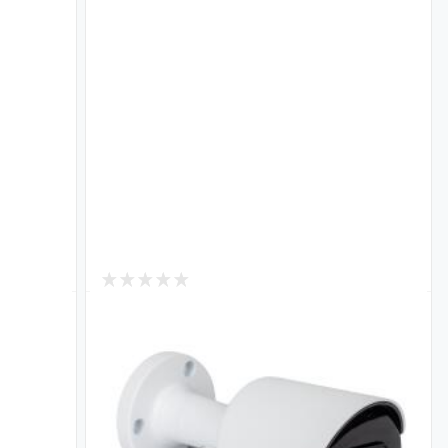
1
В наличии
IP камера уличная 5MP POE SD-
V-170-
карта GreenVision GV-171-IP-I-COS50-
30 (Ultra AI)
Код: 19745
4 363
₴