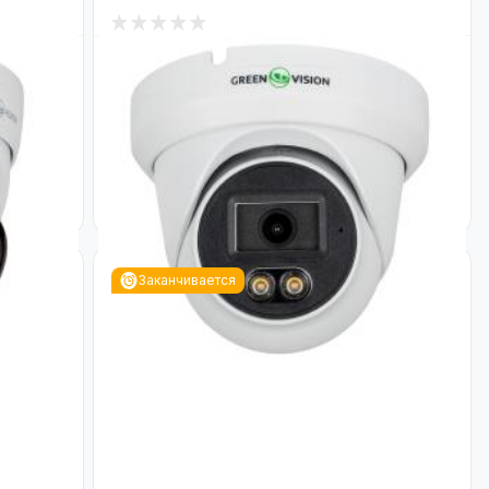
2
В наличии
ичная
Наружная IP камера 6MP GV-705-IP-
n GV-
FM-DOS60-30 SD (Lite)
Код: 23630
3 133
₴
Заканчивается