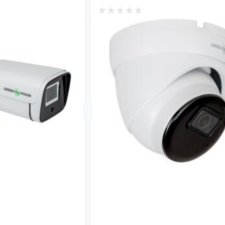
7
В наличии
а GreenVision 4
Антивандальная IP камера ул
COA40-20 POE SD
5MP POE SD-карта GreenVisio
172-IP-I-DOS50-30 (Ultra AI)
Код: 19746
4 420
₴