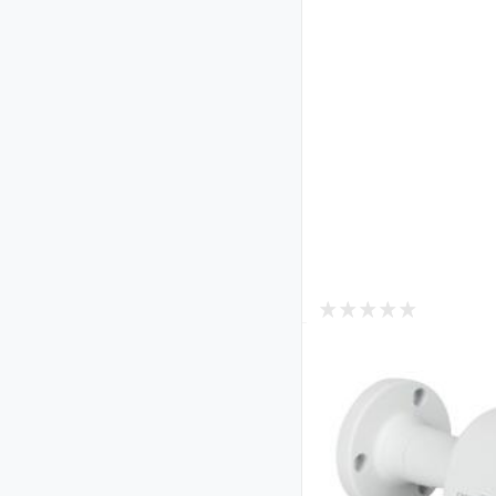
2
В наличии
Гибридная наружн
GreenVision GV-2
50
Код: 38710
2 221
₴