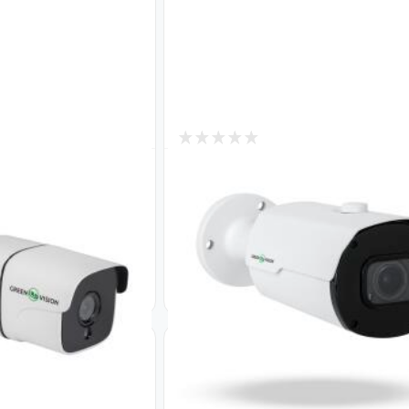
1
В наличии
 GV-181-GHD-H-
IP камера уличная 5MP POE S
карта GreenVision GV-173-IP-I
COS50-30 VMA (Ultra AI)
Код: 19747
8 599
₴