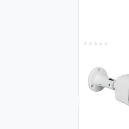
2
В наличии
Гибридная камера
СOK50-30
Код: 20152
1 474
₴