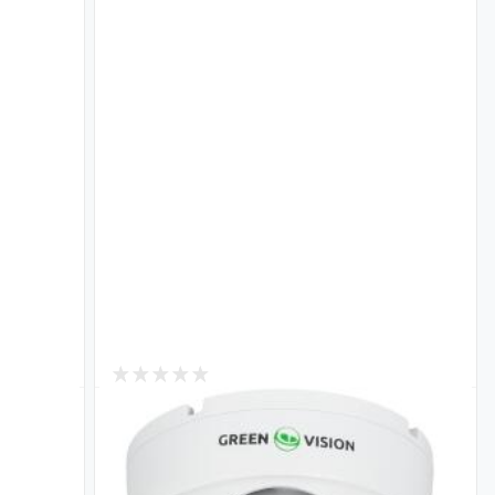
 контроля и
ия доступом
Источники питания
кнопки входа,
Источники питания для
еры доступа,
систем видеонаблюдения
анели и многое
ругое
Подробнее
робнее
2
В наличии
Гибридная антивандальная камера
V-169-
GV-180-GHD-H-DOK50-20
Код: 20151