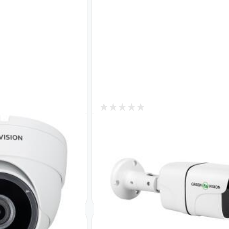
2
В наличии
а GreenVision GV-
IP камера уличная 4MP POE
20 POE 2.8
GreenVision GV-182-IP-FM-CO
(Lite)
Код: 20153
1 910
₴