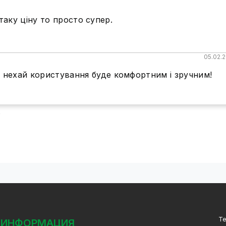
таку ціну то просто супер.
05.02.
 нехай користування буде комфортним і зручним!
ь
Т
ИНФОРМАЦИЯ