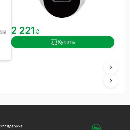
2 221
₴
2026
Купить
ехподдержка