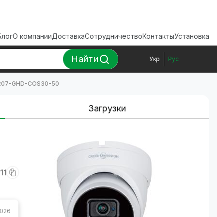
Блог
О компании
Доставка
Сотрудничество
Контакты
Установка
Найти
Укр
Рус
V-207-GHD-COS30-50
Загрузки
-
11
2026