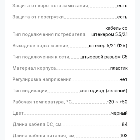
обеспечения питания сетевого оборудования
Защита от короткого замыкания
есть
и светодиодной продукции.
Защита от перегрузки
есть
кабель со
Тип подключения потребителя
штекером 5.5/2.1
Выходное подключение
штекер 5/2.1 (12V)
Тип подключения к сети
штыревой разъём C5
Материал корпуса
пластик
Регулировка напряжения
нет
Тип индикации
светодиод (зелёный)
Рабочая температура, °C
-20 ~ +50
Цвет
черный
Длина кабеля DC, см
84
Длина кабеля питания, см
103