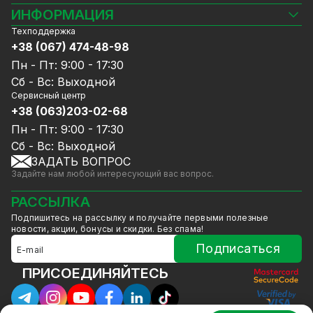
Камеры видеонаблюдения
ИНФОРМАЦИЯ
Видеорегистраторы
Техподдержка
Блог
Комплекты видеонаблюдения
+38 (067) 474-48-98
Доставка и оплата
СКУД
Пн - Пт: 9:00 - 17:30
Гарантия и Сервисное обслуживание
Источники питания
Сб - Вс: Выходной
Политика конфиденциальности
Сетевое оборудование
Сервисный центр
Договор публичной оферты
+38 (063)203-02-68
Ноутбуки и компьютеры
Сотрудничество
Аксессуары
Пн - Пт: 9:00 - 17:30
Услуги
Акции
Сб - Вс: Выходной
Калькулятор расчёта объёма HDD
ЗАДАТЬ ВОПРОС
Уцененный товар
Задайте нам любой интересующий вас вопрос.
GreenVision скидки
Мерч от GreenVision
РАССЫЛКА
Товары для дома
Подпишитесь на рассылку и получайте первыми полезные
Товары снятые с производства
новости, акции, бонусы и скидки. Без спама!
Подписаться
ПРИСОЕДИНЯЙТЕСЬ