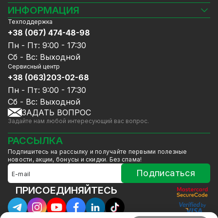
Камеры видеонаблюдения
ИНФОРМАЦИЯ
Видеорегистраторы
Техподдержка
Блог
Комплекты видеонаблюдения
+38 (067) 474-48-98
Доставка и оплата
СКУД
Пн - Пт: 9:00 - 17:30
Гарантия и Сервисное обслуживание
Источники питания
Сб - Вс: Выходной
Политика конфиденциальности
Сетевое оборудование
Сервисный центр
Договор публичной оферты
+38 (063)203-02-68
Ноутбуки и компьютеры
Сотрудничество
Аксессуары
Пн - Пт: 9:00 - 17:30
Услуги
Акции
Сб - Вс: Выходной
Калькулятор расчёта объёма HDD
ЗАДАТЬ ВОПРОС
Уцененный товар
Задайте нам любой интересующий вас вопрос.
GreenVision скидки
Мерч от GreenVision
РАССЫЛКА
Товары для дома
Подпишитесь на рассылку и получайте первыми полезные
Товары снятые с производства
новости, акции, бонусы и скидки. Без спама!
Подписаться
ПРИСОЕДИНЯЙТЕСЬ