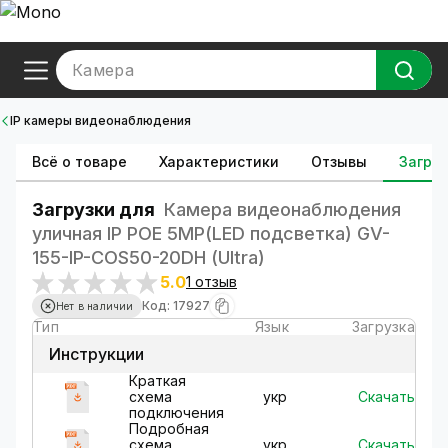
Камера
IP камеры видеонаблюдения
Всё о товаре
Характеристики
Отзывы
Загруз
Загрузки для
Камера видеонаблюдения
уличная IP POE 5MP(LED подсветка) GV-
155-IP-СOS50-20DH (Ultra)
5.0
1 отзыв
Код: 17927
Нет в наличии
Тип
Язык
Загрузка
Инструкции
Краткая
Скачать
схема
укр
подключения
Подробная
Скачать
схема
укр