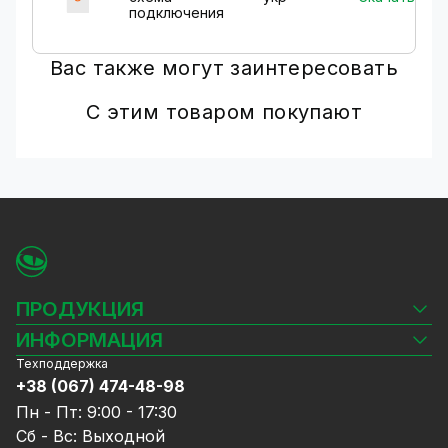
подключения
Вас также могут заинтересовать
С этим товаром покупают
ПРОДУКЦИЯ
Камеры видеонаблюдения
ИНФОРМАЦИЯ
Видеорегистраторы
Техподдержка
Блог
Комплекты видеонаблюдения
+38 (067) 474-48-98
Доставка и оплата
СКУД
Пн - Пт: 9:00 - 17:30
Гарантия и Сервисное обслуживание
Источники питания
Сб - Вс: Выходной
Политика конфиденциальности