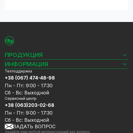
ПРОДУКЦИЯ
Камеры видеонаблюдения
ИНФОРМАЦИЯ
Видеорегистраторы
Техподдержка
Блог
Комплекты видеонаблюдения
+38 (067) 474-48-98
Доставка и оплата
СКУД
Пн - Пт: 9:00 - 17:30
Гарантия и Сервисное обслуживание
Источники питания
Сб - Вс: Выходной
Политика конфиденциальности
Сетевое оборудование
Сервисный центр
Договор публичной оферты
+38 (063)203-02-68
Ноутбуки и компьютеры
Сотрудничество
Аксессуары
Пн - Пт: 9:00 - 17:30
Услуги
Акции
Сб - Вс: Выходной
Калькулятор расчёта объёма HDD
ЗАДАТЬ ВОПРОС
Уцененный товар
Задайте нам любой интересующий вас вопрос.