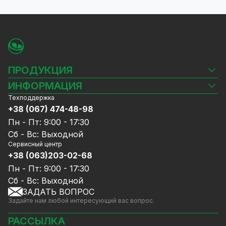
ПРОДУКЦИЯ
Камеры видеонаблюдения
ИНФОРМАЦИЯ
Видеорегистраторы
Техподдержка
Блог
Комплекты видеонаблюдения
+38 (067) 474-48-98
Доставка и оплата
СКУД
Пн - Пт: 9:00 - 17:30
Гарантия и Сервисное обслуживание
Источники питания
Сб - Вс: Выходной
Политика конфиденциальности
Сетевое оборудование
Сервисный центр
Договор публичной оферты
+38 (063)203-02-68
Ноутбуки и компьютеры
Сотрудничество
Аксессуары
Пн - Пт: 9:00 - 17:30
Услуги
Акции
Сб - Вс: Выходной
Калькулятор расчёта объёма HDD
ЗАДАТЬ ВОПРОС
Уцененный товар
Задайте нам любой интересующий вас вопрос.
GreenVision скидки
Мерч от GreenVision
РАССЫЛКА