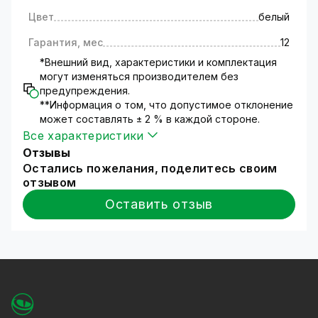
Наличие дополнительных выходов для
Цвет
белый
подключения датчиков сигнализации.
Гарантия, мес
12
Количество подключаемых абонентов.
*Внешний вид, характеристики и комплектация
Лучшие цветные видеодомофоны
могут изменяться производителем без
предупреждения.
GreenVision имеют следующие
**Информация о том, что допустимое отклонение
функциональные возможности:
может составлять ± 2 % в каждой стороне.
Все характеристики
Последовательное подключение 6
Отзывы
видеодомофонов;
Остались пожелания, поделитесь своим
Регулировка яркости и контрастности
отзывом
видеоизображения по каждому входу;
Запись видео и фото «по движению»;
Оставить отзыв
Поддержка съемных носителей (слот для SD
карты на 128 GB);
Регулировка громкости разговора;
Поддержка гарнитуры Hands-free
(свободные руки).
Хотите купить хороший сенсорный