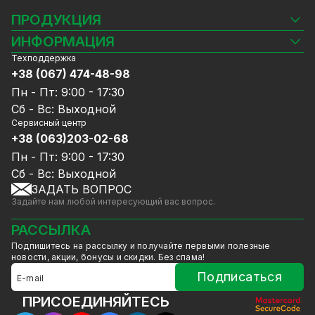
видеодомофон для дома?
ПРОДУКЦИЯ
Преимущества заказа на
Камеры видеонаблюдения
ИНФОРМАЦИЯ
официальном интернет-магазине
Видеорегистраторы
Техподдержка
Блог
Комплекты видеонаблюдения
+38 (067) 474-48-98
GreenVision:
Доставка и оплата
СКУД
Пн - Пт: 9:00 - 17:30
Гарантия и Сервисное обслуживание
Идеальный баланс: цена/
Источники питания
Сб - Вс: Выходной
Политика конфиденциальности
качество.
GreenVision - это возможность
Сетевое оборудование
Сервисный центр
Договор публичной оферты
купить домофоны для частных домов в
+38 (063)203-02-68
Ноутбуки и компьютеры
комплекте недорого. Цена напрямую от
Сотрудничество
Аксессуары
Пн - Пт: 9:00 - 17:30
производителя.
Услуги
Акции
Сб - Вс: Выходной
Квалифицированная помощь в выборе
Калькулятор расчёта объёма HDD
ЗАДАТЬ ВОПРОС
Уцененный товар
СКУД исходя из целей и задач
Задайте нам любой интересующий вас вопрос.
потребителя.
Наши специалисты помогут
GreenVision скидки
выбрать надежный видеодомофон для дома,
Мерч от GreenVision
РАССЫЛКА
квартиры или офиса.
Товары для дома
Подпишитесь на рассылку и получайте первыми полезные
Оказываем услуги монтажа и настройки
Товары снятые с производства
новости, акции, бонусы и скидки. Без спама!
оборудования.
Подписаться
Несколько способов оплаты заказа:
предоплата, оплата на карту, наложенный
ПРИСОЕДИНЯЙТЕСЬ
платеж, а также «мгновенная рассрочка» и