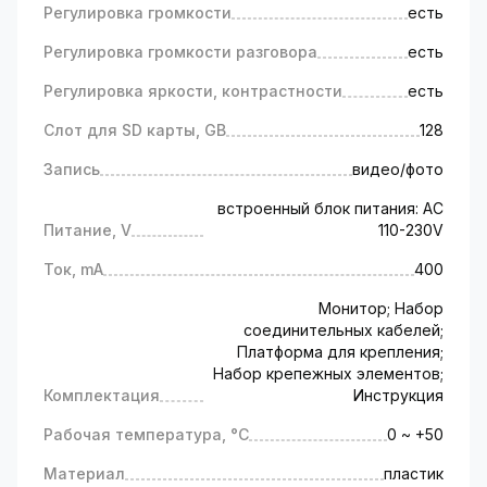
Регулировка громкости
есть
открывать двери
смотреть видео с камеры вызывной панели
Регулировка громкости разговора
есть
в режиме реального времени
просматривать архивы фото и видео
Регулировка яркости, контрастности
есть
изображений
Слот для SD карты, GB
128
выбирать мелодию вызова и настраивать
громкость звонка
Запись
видео/фото
Пользователь управляет системой при
помощи сенсорных кнопок.
встроенный блок питания: AC
Питание, V
110-230V
Надёжный видеодомофон: какие
Ток, mA
400
критерии выбора?
Монитор; Набор
Тип передачи сигнала (аналоговый или
соединительных кабелей;
цифровой).
Платформа для крепления;
Габаритные размеры и диагональ экрана.
Набор крепежных элементов;
Функциональные возможности
Комплектация
Инструкция
оборудования.
Рабочая температура, °C
0 ~ +50
Поддержка съемных носителей для
архивации изображений.
Материал
пластик
Простота подключения и настроек.