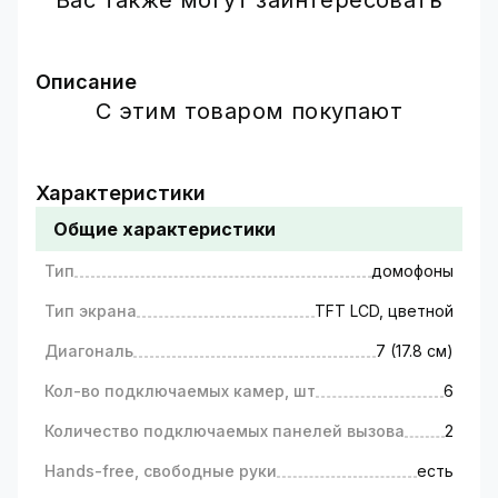
Вас также могут заинтересовать
Описание
С этим товаром покупают
Цветной AHD видеодомофон
GreenVision GV-057-AHD-M-
VD7SD White
Характеристики
Цветной видеодомофон – простое и
Общие характеристики
бюджетное решение для обеспечения
безопасности и контроля доступом для
Тип
домофоны
частного дома, квартиры или офиса.
Тип экрана
TFT LCD, цветной
Видеодомофон с цветным TFT LCD экраном
диагональю 7 (17.8 см) дюймов – является
Диагональ
7 (17.8 см)
координационным центром системы
контроля доступом в вашей квартире/доме/
Кол-во подключаемых камер, шт
6
офисе.
Количество подключаемых панелей вызова
2
На экране отображается меню, которое
позволяет:
Hands-free, свободные руки
есть
общаться с посетителями на расстоянии