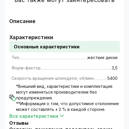
Вас также могут заинтересовать
Описание
Жестки диски Western Digital Purple емкостью
4ТБ используют при построении систем
Характеристики
видеонаблюдения, а также для формирования
Основные характеристики
домашних серверов.
Эта серия WD накопителей специально
Тип
жесткие диски
разработана для круглосуточной
(беспрерывной) работы в условиях
Форм-фактор
3,5
постоянных нагрузок и высоких температур.
Накопители Western Digital Purple
Скорость вращения шпинделя, об/мин
5400
обеспечивают отличное качество записи и
*Внешний вид, характеристики и комплектация
воспроизведения видео с внутренних и
могут изменяться производителем без
наружных камер наблюдения.
предупреждения.
Оптимизированы под системы с большим
**Информация о том, что допустимое отклонение
может составлять ± 2 % в каждой стороне.
количеством камер (до 64), что решает
Все характеристики
множество проблем, связанных с
модернизацией систем безопасности, когда
Отзывы