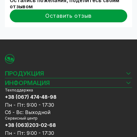
возникает такая необходимость
Остались пожелания, поделитесь своим
отзывом
Технология - HDD, стандартный форм-фактор
3,5 дюйма.
Оставить отзыв
Тип подключения к устройствам хранения –
протокол SATA
Скорость вращения шпинделя: 5400 об/мин;
ПРОДУКЦИЯ
Камеры видеонаблюдения
ИНФОРМАЦИЯ
Видеорегистраторы
Техподдержка
Блог
Комплекты видеонаблюдения
+38 (067) 474-48-98
Доставка и оплата
СКУД
Пн - Пт: 9:00 - 17:30
Гарантия и Сервисное обслуживание
Источники питания
Сб - Вс: Выходной
Политика конфиденциальности
Сетевое оборудование
Сервисный центр
Договор публичной оферты
+38 (063)203-02-68
Ноутбуки и компьютеры
Сотрудничество
Аксессуары
Пн - Пт: 9:00 - 17:30
Услуги