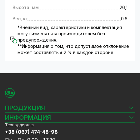
Высота, мм
26,1
Вес, кг
0.6
*Внешний вид, характеристики и комплектация
могут изменяться производителем без
предупреждения.
**Информация о том, что допустимое отклонение
может составлять ± 2 % в каждой стороне.
ПРОДУКЦИЯ
Камеры видеонаблюдения
ИНФОРМАЦИЯ
Видеорегистраторы
Техподдержка
Блог
Комплекты видеонаблюдения
+38 (067) 474-48-98
Доставка и оплата
СКУД