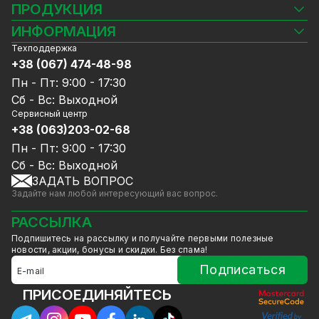
ПРОДУКЦИЯ
Камеры видеонаблюдения
ИНФОРМАЦИЯ
Видеорегистраторы
Техподдержка
Блог
Комплекты видеонаблюдения
+38 (067) 474-48-98
Доставка и оплата
СКУД
Пн - Пт: 9:00 - 17:30
Гарантия и Сервисное обслуживание
Источники питания
Сб - Вс: Выходной
Политика конфиденциальности
Сетевое оборудование
Сервисный центр
Договор публичной оферты
+38 (063)203-02-68
Ноутбуки и компьютеры
Сотрудничество
Аксессуары
Пн - Пт: 9:00 - 17:30
Услуги
Акции
Сб - Вс: Выходной
Калькулятор расчёта объёма HDD
ЗАДАТЬ ВОПРОС
Уцененный товар
Задайте нам любой интересующий вас вопрос.
GreenVision скидки
Мерч от GreenVision
РАССЫЛКА
Товары для дома
Подпишитесь на рассылку и получайте первыми полезные
Товары снятые с производства
новости, акции, бонусы и скидки. Без спама!
Подписаться
ПРИСОЕДИНЯЙТЕСЬ