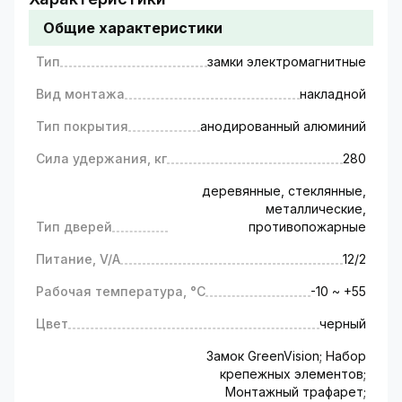
использования замка к двери необходимо
Общие характеристики
прикрепить металлическую пластину, а к
дверной раме прикрепить магнит. При подаче
Тип
замки электромагнитные
питания создается магнитное поле,
заставляющее пластину притягиваться к
Вид монтажа
накладной
магниту. Для открытия замка необходимо
прекратить подачу питания на замок.
Тип покрытия
анодированный алюминий
Технические характеристики:
Сила удержания, кг
280
Тип - замки электромагнитные,
Вид монтажа - накладной,
деревянные, стеклянные,
Тип покрытия - анодированный алюминий,
металлические,
Сила удержания - 280 кг,
Тип дверей
противопожарные
Тип дверей - деревянные, стеклянные,
Питание, V/A
12/2
металлические, противопожарные,
Питание - 12V/2A,
Рабочая температура, °C
-10 ~ +55
Рабочая температура - -10 ~ +55,
Цвет
Цвет - черный.
черный
Замок GreenVision; Набор
крепежных элементов;
Монтажный трафарет;