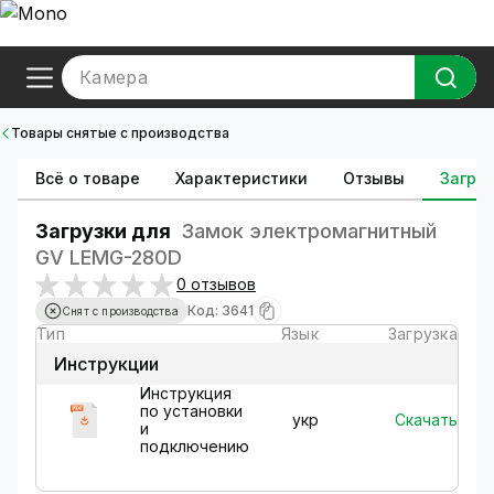
Камера
Товары снятые с производства
Всё о товаре
Характеристики
Отзывы
Загруз
Загрузки для
Замок электромагнитный
GV LEMG-280D
0 отзывов
Код: 3641
Снят с производства
Тип
Язык
Загрузка
Инструкции
Инструкция
по установки
Скачать
укр
и
подключению