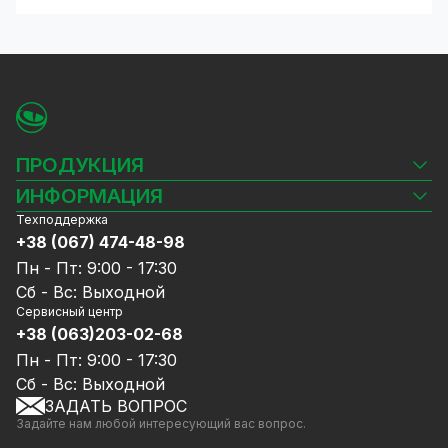
ПРОДУКЦИЯ
Камеры видеонаблюдения
ИНФОРМАЦИЯ
Видеорегистраторы
Техподдержка
Блог
Комплекты видеонаблюдения
+38 (067) 474-48-98
Доставка и оплата
СКУД
Пн - Пт: 9:00 - 17:30
Гарантия и Сервисное обслуживание
Источники питания
Сб - Вс: Выходной
Политика конфиденциальности
Сетевое оборудование
Сервисный центр
Договор публичной оферты
+38 (063)203-02-68
Ноутбуки и компьютеры
Сотрудничество
Аксессуары
Пн - Пт: 9:00 - 17:30
Услуги
Акции
Сб - Вс: Выходной
Калькулятор расчёта объёма HDD
ЗАДАТЬ ВОПРОС
Уцененный товар
Задайте нам любой интересующий вас вопрос.
GreenVision скидки