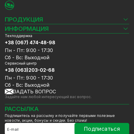
ПРОДУКЦИЯ
Камеры видеонаблюдения
ИНФОРМАЦИЯ
Видеорегистраторы
Техподдержка
Блог
Комплекты видеонаблюдения
+38 (067) 474-48-98
Доставка и оплата
СКУД
Пн - Пт: 9:00 - 17:30
Гарантия и Сервисное обслуживание
Источники питания
Сб - Вс: Выходной
Политика конфиденциальности
Сетевое оборудование
Сервисный центр
Договор публичной оферты
+38 (063)203-02-68
Ноутбуки и компьютеры
Сотрудничество
Аксессуары
Пн - Пт: 9:00 - 17:30
Услуги
Акции
Сб - Вс: Выходной
Калькулятор расчёта объёма HDD
ЗАДАТЬ ВОПРОС
Уцененный товар
Задайте нам любой интересующий вас вопрос.
GreenVision скидки
Мерч от GreenVision
РАССЫЛКА
Товары для дома
Подпишитесь на рассылку и получайте первыми полезные
Товары снятые с производства
новости, акции, бонусы и скидки. Без спама!
Подписаться