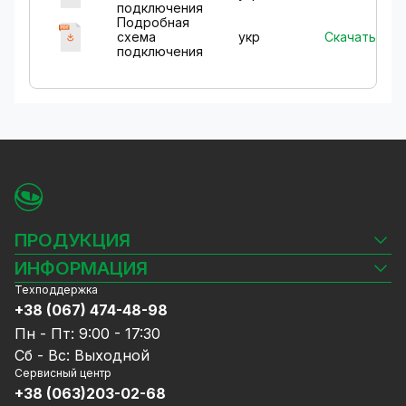
подключения
Подробная
Скачать
схема
укр
подключения
ПРОДУКЦИЯ
Камеры видеонаблюдения
ИНФОРМАЦИЯ
Видеорегистраторы
Техподдержка
Блог
Комплекты видеонаблюдения
+38 (067) 474-48-98
Доставка и оплата
СКУД
Пн - Пт: 9:00 - 17:30
Гарантия и Сервисное обслуживание
Источники питания
Сб - Вс: Выходной
Политика конфиденциальности
Сетевое оборудование
Сервисный центр
Договор публичной оферты
+38 (063)203-02-68
Ноутбуки и компьютеры
Сотрудничество