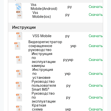
Vss
Скачать
ру
Mobile(Android)
Vss
Скачать
ру
Mobile(ios)
Инструкции
Скачать
VSS Mobile
ру
Видеорегистратор
Скачать
сокращенное
укр
руководство
Инструкция
по
Скачать
ру
укр
эксплуатации
камеры
Инструкция
Скачать
по
укр
установке
Руководство
Скачать
пользователя
ру
Smart IMS³
Руководство
Скачать
по
ру
эксплуатации
Краткая
Скачать
схема
укр