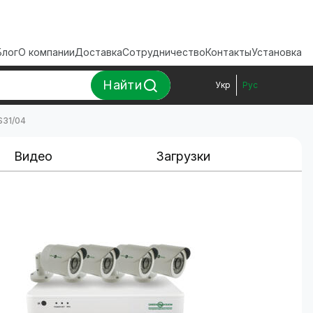
Блог
О компании
Доставка
Сотрудничество
Контакты
Установка
Найти
Укр
Рус
S31/04
Видео
Загрузки