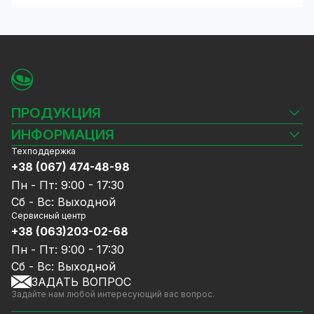
ПРОДУКЦИЯ
Камеры видеонаблюдения
ИНФОРМАЦИЯ
Видеорегистраторы
Техподдержка
Блог
Комплекты видеонаблюдения
+38 (067) 474-48-98
Доставка и оплата
СКУД
Пн - Пт: 9:00 - 17:30
Гарантия и Сервисное обслуживание
Источники питания
Сб - Вс: Выходной
Политика конфиденциальности
Сетевое оборудование
Сервисный центр
Договор публичной оферты
+38 (063)203-02-68
Ноутбуки и компьютеры
Сотрудничество
Аксессуары
Пн - Пт: 9:00 - 17:30
Услуги
Акции
Сб - Вс: Выходной
Калькулятор расчёта объёма HDD
ЗАДАТЬ ВОПРОС
Уцененный товар
Задайте нам любой интересующий вас вопрос.
GreenVision скидки