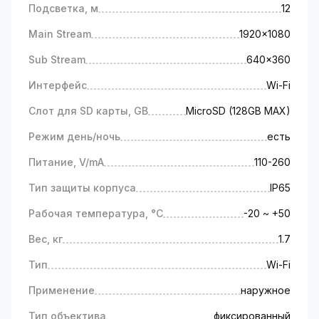
Подсветка, м
12
Main Stream
1920x1080
Sub Stream
640x360
Интерфейс
Wi-Fi
Слот для SD карты, GB
MicroSD (128GB MAX)
Режим день/ночь
есть
Питание, V/mA
110-260
Тип защиты корпуса
IP65
Рабочая температура, °C
-20 ~ +50
Вес, кг
1.7
Тип
Wi-Fi
Применение
наружное
Тип объектива
фиксированный