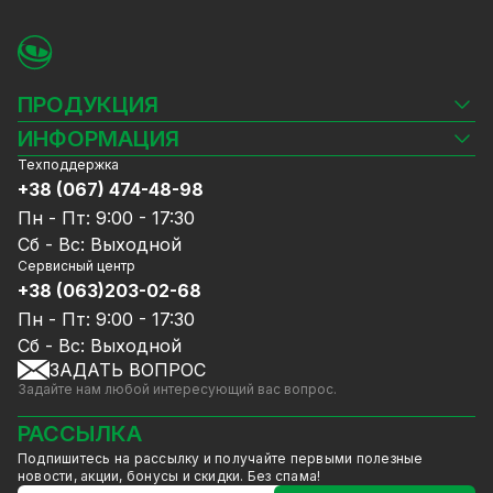
ПРОДУКЦИЯ
Камеры видеонаблюдения
ИНФОРМАЦИЯ
Видеорегистраторы
Техподдержка
Блог
Комплекты видеонаблюдения
+38 (067) 474-48-98
Доставка и оплата
СКУД
Пн - Пт: 9:00 - 17:30
Гарантия и Сервисное обслуживание
Источники питания
Сб - Вс: Выходной
Политика конфиденциальности
Сетевое оборудование
Сервисный центр
Договор публичной оферты
+38 (063)203-02-68
Ноутбуки и компьютеры
Сотрудничество
Аксессуары
Пн - Пт: 9:00 - 17:30
Услуги
Акции
Сб - Вс: Выходной
Калькулятор расчёта объёма HDD
ЗАДАТЬ ВОПРОС
Уцененный товар
Задайте нам любой интересующий вас вопрос.
GreenVision скидки
Мерч от GreenVision
РАССЫЛКА
Товары для дома
Подпишитесь на рассылку и получайте первыми полезные
Товары снятые с производства
новости, акции, бонусы и скидки. Без спама!