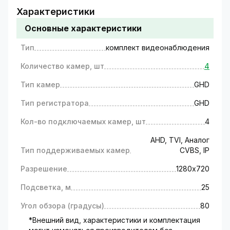
Комплект видеонаблюдения для
Характеристики
частного дома на 4 камеры
Основные характеристики
Готовые комплекты
Тип
комплект видеонаблюдения
видеонаблюдения на 4 камеры в
Количество камер, шт
4
одной коробке
Тип камер
GHD
Комплекты видеонаблюдения GreenVision –
эффективное решение для контроля
Тип регистратора
GHD
безопасности частного дома, офиса или дачи.
Кол-во подключаемых камер, шт
4
Купить комплект видеонаблюдения
AHD, TVI, Аналог
на 4 камеры в Украине: почему это
Тип поддерживаемых камер
CVBS, IP
выгодно?
Разрешение
1280х720
Стоимость комплекта на 15-20% (зависит
Подсветка, м
25
от модели) ниже
общих затрат, если вы
решите приобретать оборудование для
Угол обзора (градусы)
80
системы видеонаблюдения по отдельности.
*Внешний вид, характеристики и комплектация
100% совместимость всех элементов