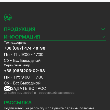
ПРОДУКЦИЯ
Камеры видеонаблюдения
ИНФОРМАЦИЯ
Видеорегистраторы
Техподдержка
Блог
Комплекты видеонаблюдения
+38 (067) 474-48-98
Доставка и оплата
СКУД
Пн - Пт: 9:00 - 17:30
Гарантия и Сервисное обслуживание
Источники питания
Сб - Вс: Выходной
Политика конфиденциальности
Сетевое оборудование
Сервисный центр
Договор публичной оферты
+38 (063)203-02-68
Ноутбуки и компьютеры
Сотрудничество
Аксессуары
Пн - Пт: 9:00 - 17:30
Услуги
Акции
Сб - Вс: Выходной
Калькулятор расчёта объёма HDD
ЗАДАТЬ ВОПРОС
Уцененный товар
Задайте нам любой интересующий вас вопрос.
GreenVision скидки
Мерч от GreenVision
РАССЫЛКА
Товары для дома
Подпишитесь на рассылку и получайте первыми полезные